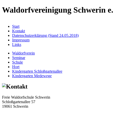
Waldorfvereinigung Schwerin e.
Start
Kontakt
Datenschutzerklärung (Stand 24.05.2018)
Impressum
Links
Waldorfverein
Seminar
Schule
Hort
Kindergarten Schloßgartenallee
Kindergarten Medewege
Freie Waldorfschule Schwerin
Schloßgartenallee 57
19061 Schwerin