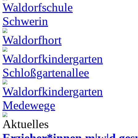
Erzieher*innen m|w|d ges