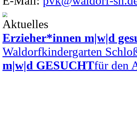
E-Mail:
pvk@waldorf-sn.d
Erzieher*innen m|w|d ges
Waldorfkindergarten Schloß
m|w|d GESUCHT
für den 