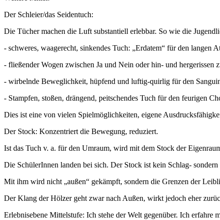
Der Schleier/das Seidentuch:
Die Tücher machen die Luft substantiell erlebbar. So wie die Jugendl
- schweres, waagerecht, sinkendes Tuch: „Erdatem“ für den langen Ate
- fließender Wogen zwischen Ja und Nein oder hin- und hergerissen 
- wirbelnde Beweglichkeit, hüpfend und luftig-quirlig für den Sangui
- Stampfen, stoßen, drängend, peitschendes Tuch für den feurigen Cho
Dies ist eine von vielen Spielmöglichkeiten, eigene Ausdrucksfähigke
Der Stock: Konzentriert die Bewegung, reduziert.
Ist das Tuch v. a. für den Umraum, wird mit dem Stock der Eigenraum
Die SchülerInnen landen bei sich. Der Stock ist kein Schlag- sondern
Mit ihm wird nicht „außen“ gekämpft, sondern die Grenzen der Leiblic
Der Klang der Hölzer geht zwar nach Außen, wirkt jedoch eher zurüc
Erlebnisebene Mittelstufe: Ich stehe der Welt gegenüber. Ich erfahre