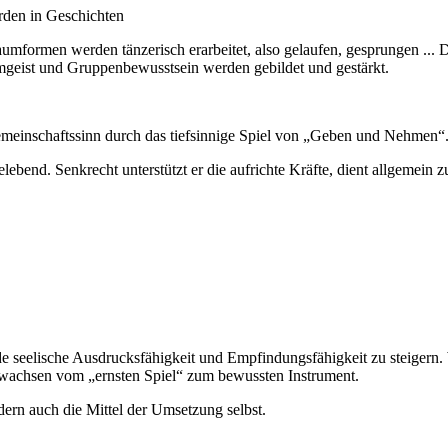
rden in Geschichten
aumformen werden tänzerisch erarbeitet, also gelaufen, gesprungen .
eist und Gruppenbewusstsein werden gebildet und gestärkt.
Gemeinschaftssinn durch das tiefsinnige Spiel von „Geben und Nehmen“
ebend. Senkrecht unterstützt er die aufrichte Kräfte, dient allgemein z
seelische Ausdrucksfähigkeit und Empfindungsfähigkeit zu steigern. 
d wachsen vom „ernsten Spiel“ zum bewussten Instrument.
rn auch die Mittel der Umsetzung selbst.