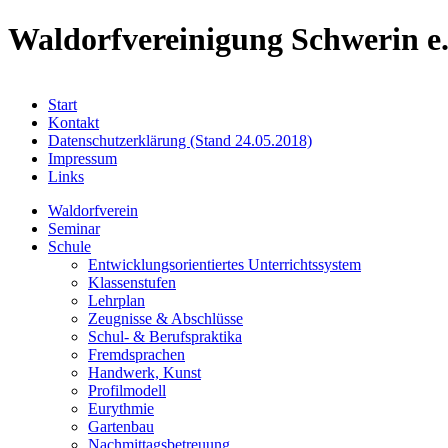
Waldorfvereinigung Schwerin e.
Start
Kontakt
Datenschutzerklärung (Stand 24.05.2018)
Impressum
Links
Waldorfverein
Seminar
Schule
Entwicklungsorientiertes Unterrichtssystem
Klassenstufen
Lehrplan
Zeugnisse & Abschlüsse
Schul- & Berufspraktika
Fremdsprachen
Handwerk, Kunst
Profilmodell
Eurythmie
Gartenbau
Nachmittagsbetreuung