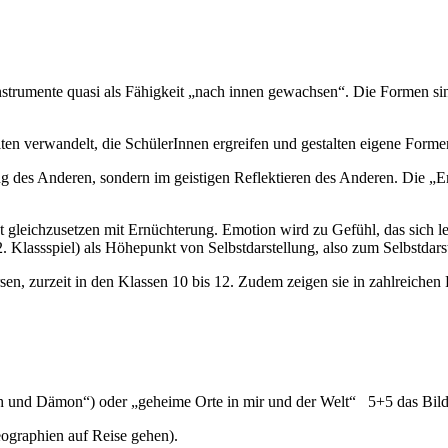
 Instrumente quasi als Fähigkeit „nach innen gewachsen“. Die Formen s
 verwandelt, die SchülerInnen ergreifen und gestalten eigene Forme
ng des Anderen, sondern im geistigen Reflektieren des Anderen. Die „
t gleichzusetzen mit Ernüchterung. Emotion wird zu Gefühl, das sich lei
 12. Klassspiel) als Höhepunkt von Selbstdarstellung, also zum Selbstdar
sen, zurzeit in den Klassen 10 bis 12. Zudem zeigen sie in zahlreichen
h und Dämon“) oder „geheime Orte in mir und der Welt“
5+5 das Bil
reographien auf Reise gehen).