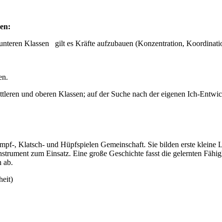
en:
unteren Klassen gilt es Kräfte aufzubauen (Konzentration, Koordination
en.
ttleren und oberen Klassen; auf der Suche nach der eigenen Ich-Entwic
mpf-, Klatsch- und Hüpfspielen Gemeinschaft. Sie bilden erste kleine 
nstrument zum Einsatz. Eine große Geschichte fasst die gelernten Fäh
h ab.
heit)