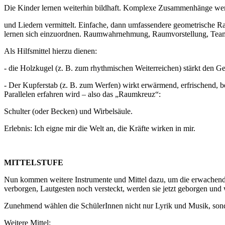
Die Kinder lernen weiterhin bildhaft. Komplexe Zusammenhänge we
und Liedern vermittelt. Einfache, dann umfassendere geometrische R
lernen sich einzuordnen. Raumwahrnehmung, Raumvorstellung, Teamg
Als Hilfsmittel hierzu dienen:
- die Holzkugel (z. B. zum rhythmischen Weiterreichen) stärkt den 
- Der Kupferstab (z. B. zum Werfen) wirkt erwärmend, erfrischend, bel
Parallelen erfahren wird – also das „Raumkreuz“:
Schulter (oder Becken) und Wirbelsäule.
Erlebnis: Ich eigne mir die Welt an, die Kräfte wirken in mir.
MITTELSTUFE
Nun kommen weitere Instrumente und Mittel dazu, um die erwachende 
verborgen, Lautgesten noch versteckt, werden sie jetzt geborgen un
Zunehmend wählen die SchülerInnen nicht nur Lyrik und Musik, sonde
Weitere Mittel: